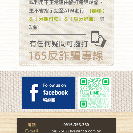
電話
0916-353-330
E-mail
ball750218@yahoo.com.tw