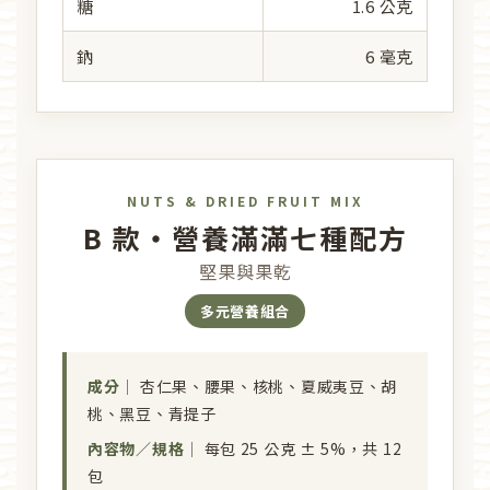
糖
1.6 公克
鈉
6 毫克
NUTS & DRIED FRUIT MIX
B 款・營養滿滿七種配方
堅果與果乾
多元營養組合
成分｜
杏仁果、腰果、核桃、夏威夷豆、胡
桃、黑豆、青提子
內容物／規格｜
每包 25 公克 ± 5%，共 12
包