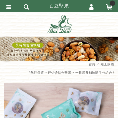
0
百豆堅果
會員登入
繁體中文
會員註冊
忘記密碼
訂單查詢
追蹤清單
首頁
線上購物
匯款通知
熱門必買
輕烘焙綜合堅果
一日營養補給隨手包組合