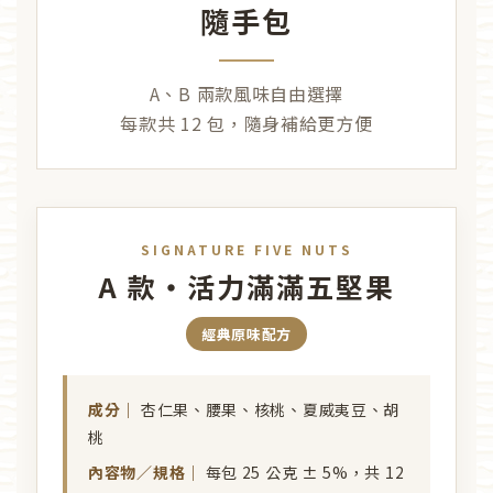
隨手包
A、B 兩款風味自由選擇
每款共 12 包，隨身補給更方便
SIGNATURE FIVE NUTS
A 款・活力滿滿五堅果
經典原味配方
成分｜
杏仁果、腰果、核桃、夏威夷豆、胡
桃
內容物／規格｜
每包 25 公克 ± 5%，共 12