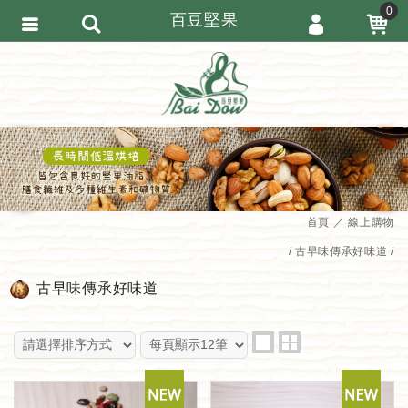
0
百豆堅果
會員登入
繁體中文
會員註冊
忘記密碼
訂單查詢
追蹤清單
首頁
線上購物
匯款通知
古早味傳承好味道
古早味傳承好味道