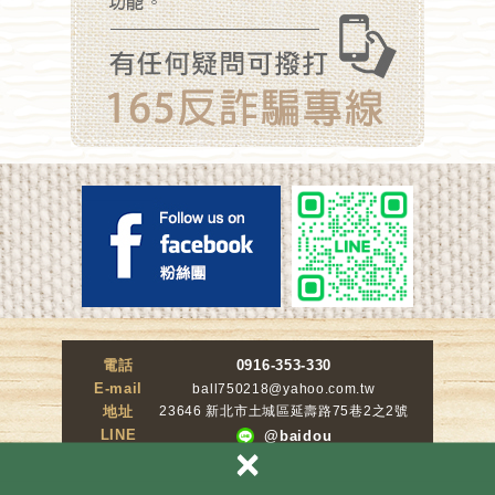
電話
0916-353-330
E-mail
ball750218@yahoo.com.tw
地址
23646 新北市土城區延壽路75巷2之2號
LINE
@baidou
×
百豆堅果企業社 ｜ 統編 85146955